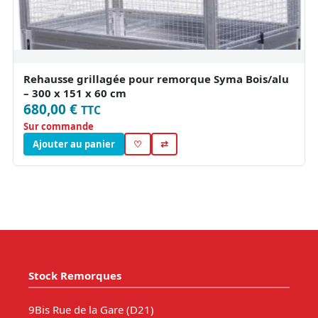
Rehausse grillagée pour remorque Syma Bois/alu
– 300 x 151 x 60 cm
680,00 €
TTC
Sur commande
Ajouter au panier
♡
⇄
Stock Remorques
9Bis Rue de la Gare (D21)