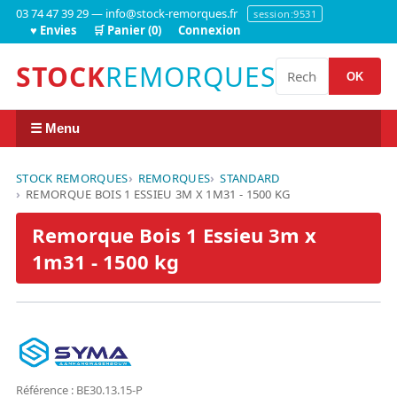
03 74 47 39 29 — info@stock-remorques.fr
session:9531
♥ Envies
🛒 Panier (0)
Connexion
STOCK
REMORQUES
OK
☰ Menu
STOCK REMORQUES
REMORQUES
STANDARD
REMORQUE BOIS 1 ESSIEU 3M X 1M31 - 1500 KG
Remorque Bois 1 Essieu 3m x
1m31 - 1500 kg
Référence : BE30.13.15-P