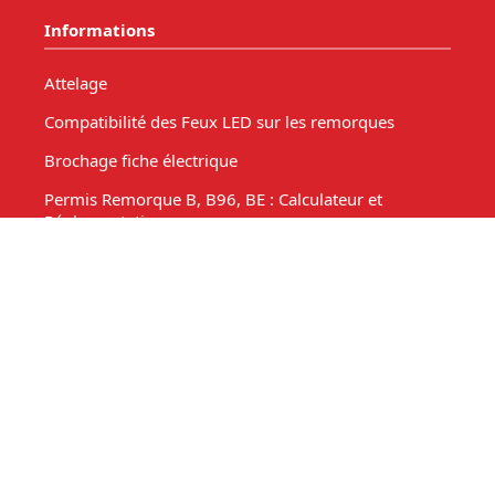
Informations
Attelage
Compatibilité des Feux LED sur les remorques
Brochage fiche électrique
Permis Remorque B, B96, BE : Calculateur et
Réglementation
Comment choisir sa remorque ? Guide &
Réglementation
Technique
Connectique remorque
Comparatif remorques