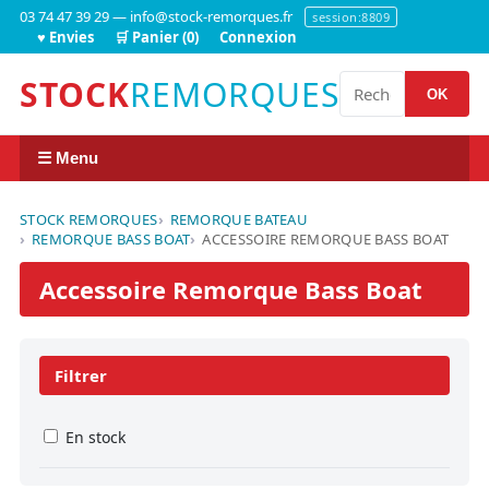
03 74 47 39 29 — info@stock-remorques.fr
session:8809
♥ Envies
🛒 Panier (0)
Connexion
STOCK
REMORQUES
OK
☰ Menu
STOCK REMORQUES
REMORQUE BATEAU
REMORQUE BASS BOAT
ACCESSOIRE REMORQUE BASS BOAT
Accessoire Remorque Bass Boat
Filtrer
En stock