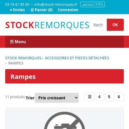
03 74 47 39 29 — info@stock-remorques.fr
session:7773
♥ Envies
🛒 Panier (0)
Connexion
STOCK
REMORQUES
OK
☰ Menu
STOCK REMORQUES
ACCESSOIRES ET PIECES DÉTACHÉES
RAMPES
Rampes
11 produits.
☰
4
5
6
Trier