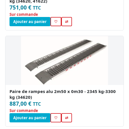
kg (34620, 41622)
751,00 €
TTC
Sur commande
Ajouter au panier
♡
⇄
Paire de rampes alu 2m50 x 0m30 - 2345 kg-3300
kg (34620)
887,00 €
TTC
Sur commande
Ajouter au panier
♡
⇄