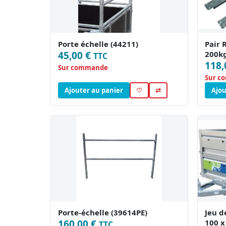
Porte échelle (44211)
Pair 
45,00 €
200k
TTC
118,
Sur commande
Sur c
Ajouter au panier
♡
⇄
Ajou
Porte-échelle (39614PE)
Jeu d
160,00 €
100 x
TTC