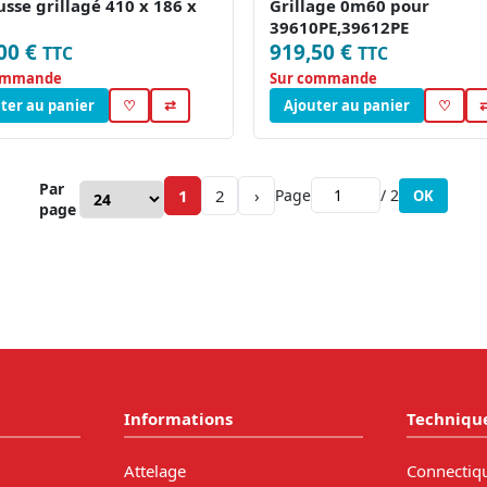
sse grillagé 410 x 186 x
Grillage 0m60 pour
39610PE,39612PE
00 €
919,50 €
TTC
TTC
ommande
Sur commande
ter au panier
♡
⇄
Ajouter au panier
♡
Par
1
2
›
Page
/ 2
OK
page
Informations
Techniqu
Attelage
Connectiq