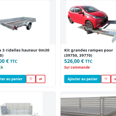
e 3 ridelles hauteur 0m30
Kit grandes rampes pour
0)
(39750, 39770)
00 €
526,00 €
TTC
TTC
ck
Sur commande
ter au panier
♡
⇄
Ajouter au panier
♡