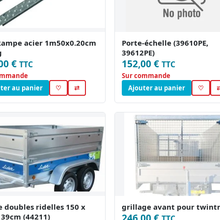
Rampe acier 1m50x0.20cm
Porte-échelle (39610PE,
g
39612PE)
00 €
152,00 €
TTC
TTC
ommande
Sur commande
ter au panier
♡
⇄
Ajouter au panier
♡
e doubles ridelles 150 x
grillage avant pour twintr
 39cm (44211)
246,00 €
TTC