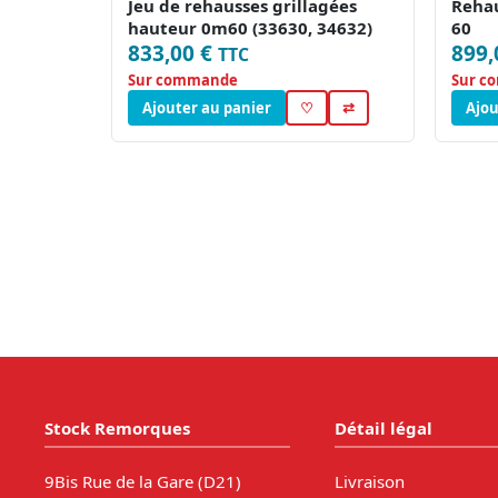
Jeu de rehausses grillagées
Rehau
hauteur 0m60 (33630, 34632)
60
833,00 €
899,
TTC
Sur commande
Sur c
Ajouter au panier
♡
⇄
Ajou
Stock Remorques
Détail légal
9Bis Rue de la Gare (D21)
Livraison