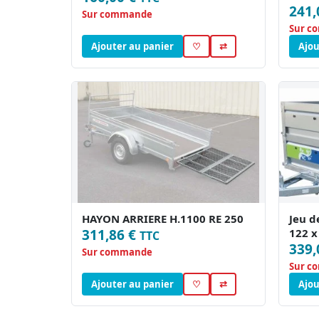
241,
Sur commande
Sur c
Ajouter au panier
♡
⇄
Ajou
HAYON ARRIERE H.1100 RE 250
Jeu d
311,86 €
122 x
TTC
339,
Sur commande
Sur c
Ajouter au panier
♡
⇄
Ajou