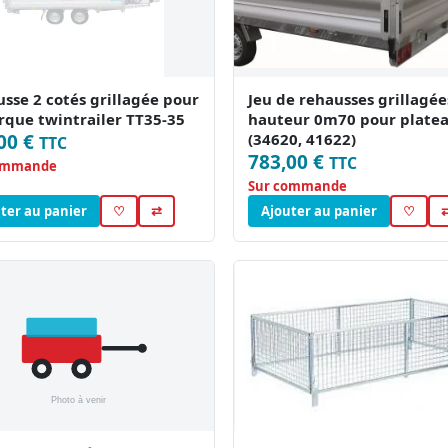
sse 2 cotés grillagée pour
Jeu de rehausses grillagée
que twintrailer TT35-35
hauteur 0m70 pour plate
00 €
(34620, 41622)
TTC
783,00 €
TTC
ommande
Sur commande
ter au panier
♡
⇄
Ajouter au panier
♡