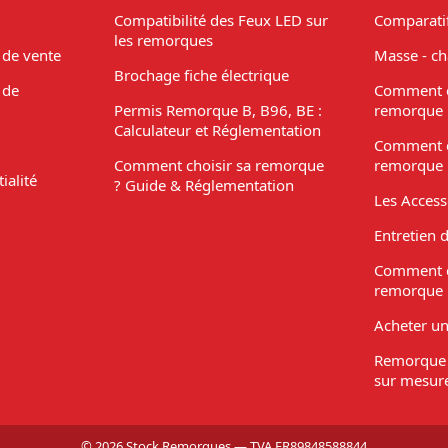
Compatibilité des Feux LED sur
Comparati
les remorques
 de vente
Masse - ch
Brochage fiche électrique
 de
Comment c
Permis Remorque B, B96, BE :
remorque 
Calculateur et Réglementation
Comment c
Comment choisir sa remorque
remorque 
ialité
? Guide & Réglementation
Les Acces
Entretien 
Comment c
remorque 
Acheter u
Remorque 
sur mesur
© 2026 Stock Remorques — TVA FR89848588844