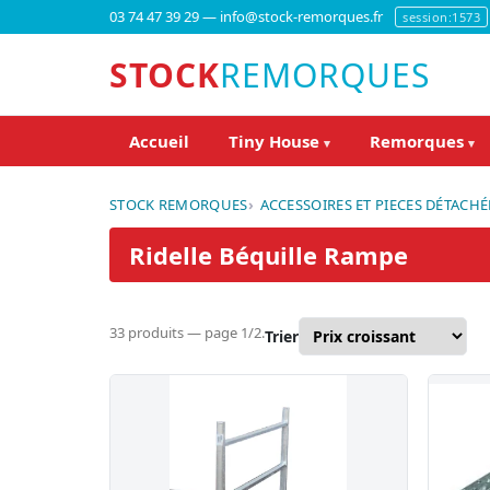
03 74 47 39 29 — info@stock-remorques.fr
session:1573
STOCK
REMORQUES
Accueil
Tiny House
Remorques
▾
▾
STOCK REMORQUES
ACCESSOIRES ET PIECES DÉTACHÉ
Ridelle Béquille Rampe
33 produits — page 1/2.
Trier