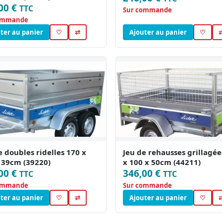
00 €
TTC
Sur commande
ommande
ter au panier
♡
⇄
Ajouter au panier
♡
e doubles ridelles 170 x
Jeu de rehausses grillagée
 39cm (39220)
x 100 x 50cm (44211)
00 €
346,00 €
TTC
TTC
ommande
Sur commande
ter au panier
♡
⇄
Ajouter au panier
♡