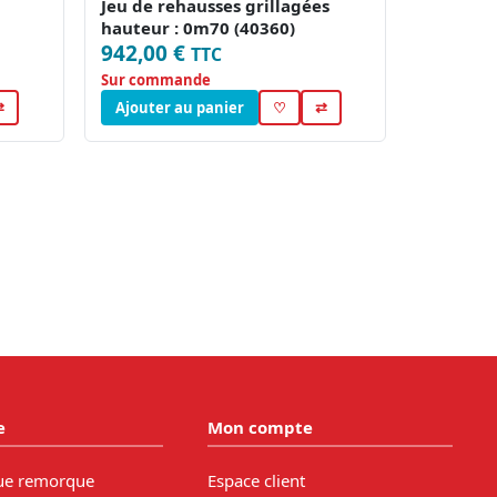
Jeu de rehausses grillagées
hauteur : 0m70 (40360)
942,00 €
TTC
Sur commande
⇄
Ajouter au panier
♡
⇄
e
Mon compte
ue remorque
Espace client