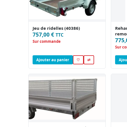
Jeu de ridelles (40386)
Rehau
757,00 €
remor
TTC
775,
Sur commande
Sur c
Ajouter au panier
♡
⇄
Ajou