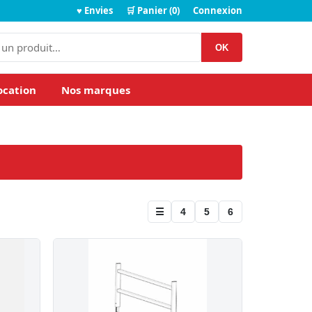
♥ Envies
🛒 Panier (0)
Connexion
OK
ocation
Nos marques
☰
4
5
6