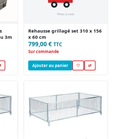
s
Rehausse grillagé set 310 x 156
au 3m
x 60 cm
799,00 €
TTC
Sur commande
⇄
Ajouter au panier
♡
⇄