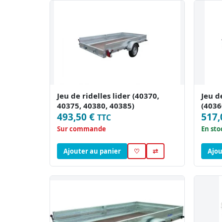
Jeu de ridelles lider (40370,
Jeu d
40375, 40380, 40385)
(4036
493,50 €
517,
TTC
Sur commande
En sto
Ajouter au panier
♡
⇄
Ajou