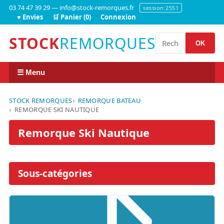
03 74 47 39 29 — info@stock-remorques.fr
session:2551
♥ Envies
🛒 Panier (0)
Connexion
STOCK
REMORQUES
OK
☰ Menu
STOCK REMORQUES
REMORQUE BATEAU
REMORQUE SKI NAUTIQUE
Remorque Ski Nautique
Sous-catégories