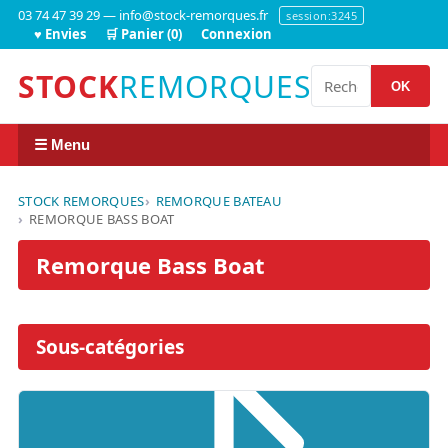
03 74 47 39 29 — info@stock-remorques.fr
session:3245
♥ Envies
🛒 Panier (0)
Connexion
STOCK
REMORQUES
OK
☰ Menu
STOCK REMORQUES
REMORQUE BATEAU
REMORQUE BASS BOAT
Remorque Bass Boat
Sous-catégories