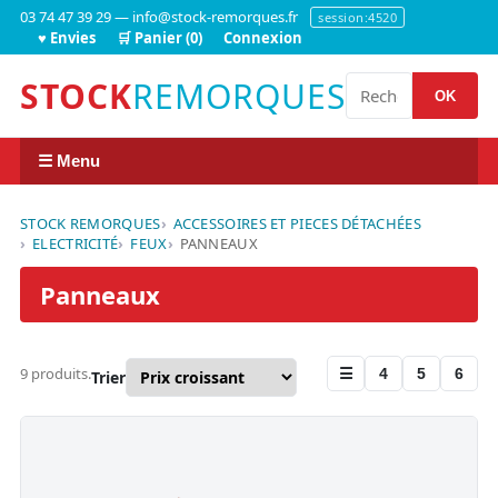
03 74 47 39 29 — info@stock-remorques.fr
session:4520
♥ Envies
🛒 Panier (0)
Connexion
STOCK
REMORQUES
OK
☰ Menu
STOCK REMORQUES
ACCESSOIRES ET PIECES DÉTACHÉES
ELECTRICITÉ
FEUX
PANNEAUX
Panneaux
9 produits.
☰
4
5
6
Trier