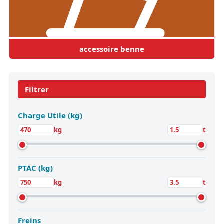
accessoire benne
Filtrer
Charge Utile (kg)
kg
t
PTAC (kg)
kg
t
Freins