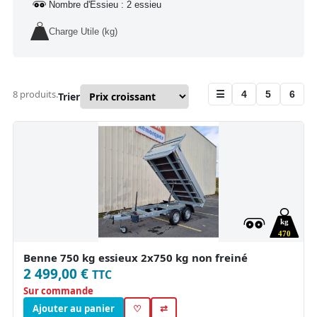
Nombre d'Essieu : 2 essieu
Charge Utile (kg)
8 produits.
☰
4
5
6
Trier
kg
470
Benne 750 kg essieux 2x750 kg non freiné
2 499,00 €
TTC
Sur commande
Ajouter au panier
♡
⇄