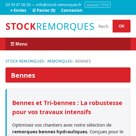
03 74 47 39 29 — info@stock-remorques.fr
session:7316
♥ Envies
🛒 Panier (0)
Connexion
STOCK
REMORQUES
OK
☰ Menu
STOCK REMORQUES
REMORQUES
BENNES
Bennes
Bennes et Tri-bennes : La robustesse
pour vos travaux intensifs
Optimisez vos chantiers avec notre sélection de
remorques bennes hydrauliques
. Conçues pour le