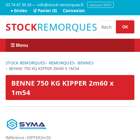
03 74 47 39 29 — info@stock-remorques.fr
session:9331
♥ Envies
🛒 Panier (0)
Connexion
STOCK
REMORQUES
OK
☰ Menu
STOCK REMORQUES
REMORQUES
BENNES
BENNE 750 KG KIPPER 2M60 X 1M54
BENNE 750 KG KIPPER 2m60 x
1m54
Référence : KIPPER2m50