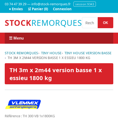
03 74 47 39 29 — info@stock-remorques.fr
session:9343
♥ Envies
🛒 Panier (0)
Connexion
STOCK
REMORQUES
OK
☰ Menu
STOCK REMORQUES
TINY HOUSE
TINY HOUSE VERSION BASSE
TH 3M X 2M44 VERSION BASSE 1 X ESSIEU 1800 KG
TH 3m x 2m44 version basse 1 x
essieu 1800 kg
Référence : TH 300 VB 1x1800KG