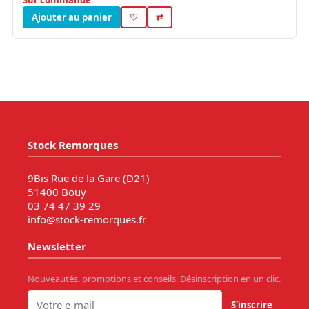
Ajouter au panier
♡
⇄
Stock Remorques
9Bis Rue de la Gare (D21)
51400 Bouy
03 74 47 39 29
info@stock-remorques.fr
Newsletter
Nouveautés, promotions et conseils. Désinscription en un clic.
S'inscrire