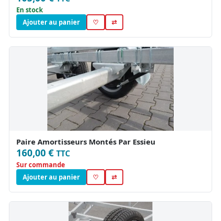
En stock
Ajouter au panier
♡
⇄
Paire Amortisseurs Montés Par Essieu
160,00 €
TTC
Sur commande
Ajouter au panier
♡
⇄