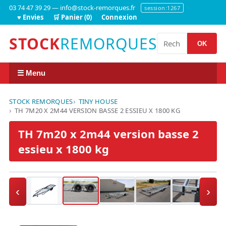
03 74 47 39 29 — info@stock-remorques.fr
session:1267
♥ Envies
🛒 Panier (0)
Connexion
STOCK
REMORQUES
OK
☰ Menu
STOCK REMORQUES
TINY HOUSE
TH 7M20 X 2M44 VERSION BASSE 2 ESSIEU X 1800 KG
TH 7m20 x 2m44 version basse 2
essieu x 1800 kg
‹
›