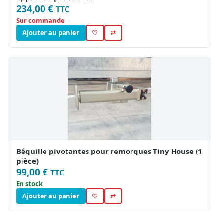
234,00 €
TTC
Sur commande
Ajouter au panier
♡
⇄
Béquille pivotantes pour remorques Tiny House (1
pièce)
99,00 €
TTC
En stock
Ajouter au panier
♡
⇄