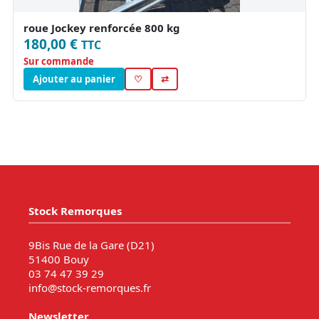
roue Jockey renforcée 800 kg
180,00 €
TTC
Sur commande
Ajouter au panier
♡
⇄
Stock Remorques
9Bis Rue de la Gare (D21)
51400 Bouy
03 74 47 39 29
info@stock-remorques.fr
Newsletter