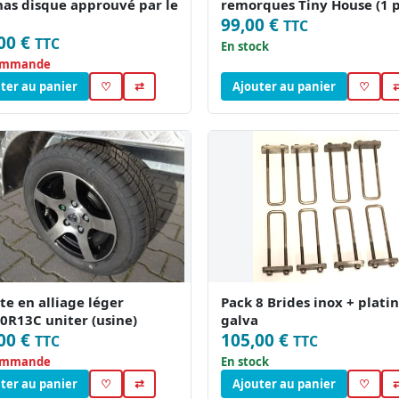
as disque approuvé par le
remorques Tiny House (1 p
99,00 €
TTC
00 €
TTC
En stock
ommande
ter au panier
♡
⇄
Ajouter au panier
♡
nte en alliage léger
Pack 8 Brides inox + plati
0R13C uniter (usine)
galva
00 €
105,00 €
TTC
TTC
ommande
En stock
ter au panier
♡
⇄
Ajouter au panier
♡