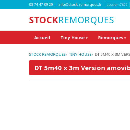
03 74 47 39 29 — info@stock-remorques.fr
session:7627
STOCK
REMORQUES
Accueil
Tiny House
Remorques
▾
▾
STOCK REMORQUES
TINY HOUSE
DT 5M40 X 3M VERS
DT 5m40 x 3m Version amovibl