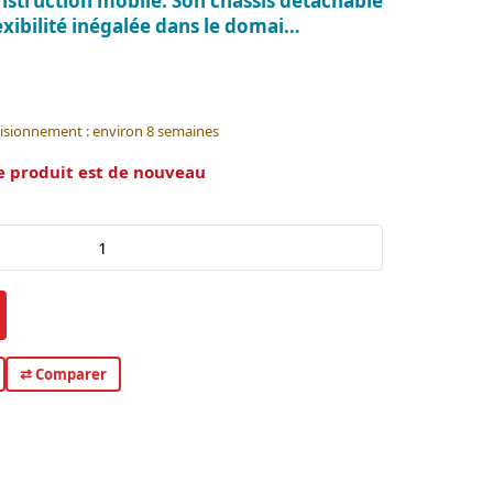
nstruction mobile. Son châssis détachable
xibilité inégalée dans le domai…
visionnement : environ 8 semaines
e produit est de nouveau
⇄ Comparer