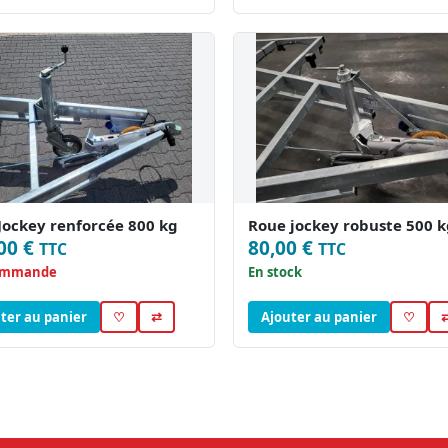
Jockey renforcée 800 kg
Roue jockey robuste 500 k
00 €
80,00 €
TTC
TTC
ommande
En stock
ter au panier
♡
⇄
Ajouter au panier
♡