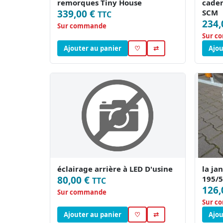
remorques Tiny House
caden
339,00 €
SCM
TTC
234,
Sur commande
Sur c
Ajouter au panier
♡
⇄
Ajou
éclairage arrière à LED D'usine
la ja
80,00 €
195/5
TTC
126,
Sur commande
Sur c
Ajouter au panier
♡
⇄
Ajou