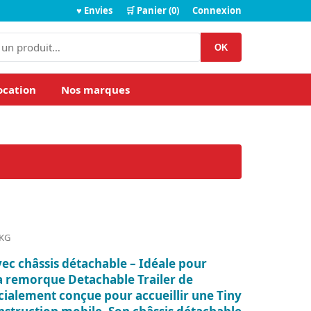
♥ Envies
🛒 Panier (0)
Connexion
OK
ocation
Nos marques
 KG
c châssis détachable – Idéale pour
a remorque Detachable Trailer de
cialement conçue pour accueillir une Tiny