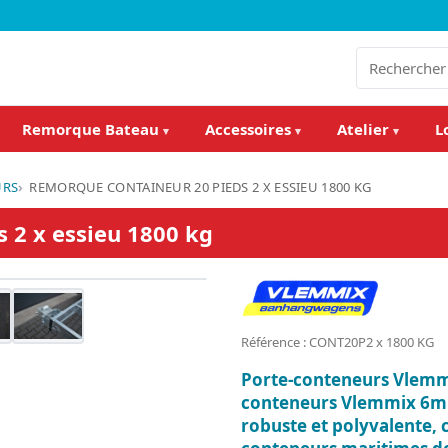
Remorque Bateau
Accessoires
Atelier
L
▾
▾
▾
URS
REMORQUE CONTAINEUR 20 PIEDS 2 X ESSIEU 1800 KG
 2 x essieu 1800 kg
Référence : CONT20P2 x 1800 KG
Porte-conteneurs Vlemmi
conteneurs Vlemmix 6m 
robuste et polyvalente, 