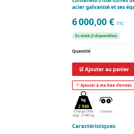
conteneurs maritimes de 
acier galvanisé et ses é
6 000,00 €
TTC
En stock (2 disponibles)
Quantité
🛒 Ajouter au panier
♡ Ajouter à ma liste d'envies
kg
2 940
Charge Utile
2 essieu
(kg) : 2 940 kg
Caractéristiques