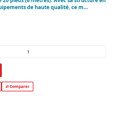
20 pieds (6 mètres). Avec sa structure en
quipements de haute qualité, ce m…
⇄ Comparer