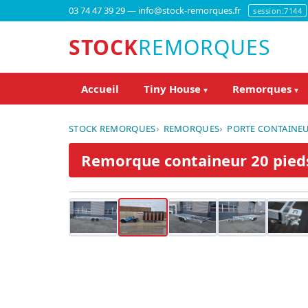
03 74 47 39 29 — info@stock-remorques.fr
session:7144
STOCK
REMORQUES
Accueil
Tiny House
Remorques
▾
▾
STOCK REMORQUES
REMORQUES
PORTE CONTAINE
Remorque containeur 20 pieds