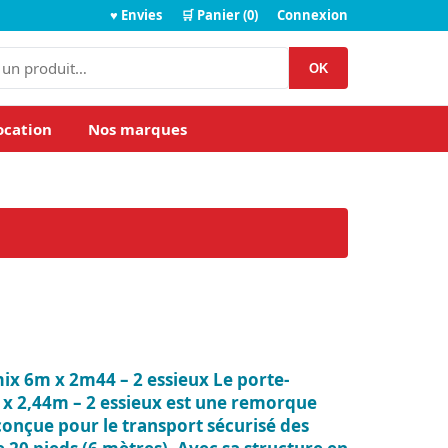
♥ Envies
🛒 Panier (0)
Connexion
OK
ocation
Nos marques
x 6m x 2m44 – 2 essieux Le porte-
x 2,44m – 2 essieux est une remorque
conçue pour le transport sécurisé des