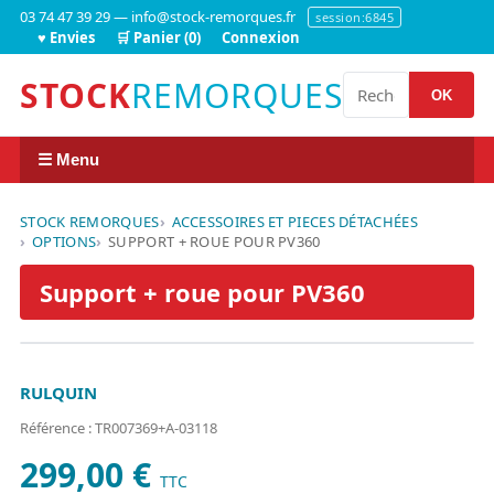
03 74 47 39 29 — info@stock-remorques.fr
session:6845
♥ Envies
🛒 Panier (0)
Connexion
STOCK
REMORQUES
OK
☰ Menu
STOCK REMORQUES
ACCESSOIRES ET PIECES DÉTACHÉES
OPTIONS
SUPPORT + ROUE POUR PV360
Support + roue pour PV360
RULQUIN
Référence : TR007369+A-03118
299,00 €
TTC