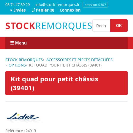
03 74 47 39 29 — info@stock-remorques.fr
session:0307
♥ Envies
🛒 Panier (0)
Connexion
STOCK
REMORQUES
OK
☰ Menu
STOCK REMORQUES
ACCESSOIRES ET PIECES DÉTACHÉES
OPTIONS
KIT QUAD POUR PETIT CHÂSSIS (39401)
Kit quad pour petit châssis
(39401)
Référence : 24913