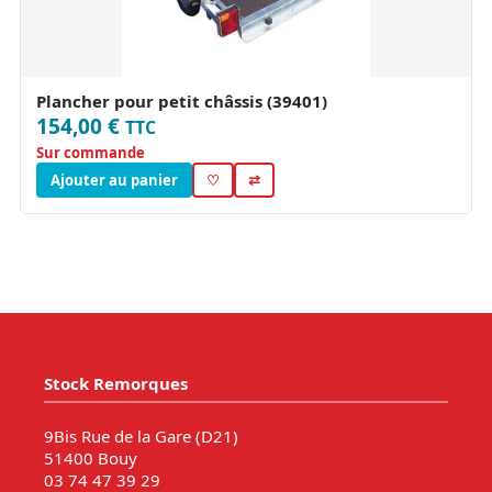
Plancher pour petit châssis (39401)
154,00 €
TTC
Sur commande
Ajouter au panier
♡
⇄
Stock Remorques
9Bis Rue de la Gare (D21)
51400 Bouy
03 74 47 39 29