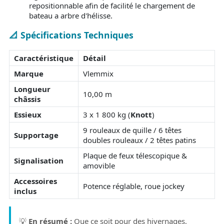
repositionnable afin de facilité le chargement de
bateau a arbre d'hélisse.
📐 Spécifications Techniques
Caractéristique
Détail
Marque
Vlemmix
Longueur
10,00 m
châssis
Essieux
3 x 1 800 kg (
Knott
)
9 rouleaux de quille / 6 têtes
Supportage
doubles rouleaux / 2 têtes patins
Plaque de feux télescopique &
Signalisation
amovible
Accessoires
Potence réglable, roue jockey
inclus
💡
En résumé :
Que ce soit pour des hivernages,