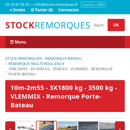
03 74 47 39 29 — info@stock-remorques.fr
session:1484
♥ Envies
🛒 Panier (0)
Connexion
STOCK
REMORQUES
OK
☰ Menu
STOCK REMORQUES
REMORQUE BATEAU
REMORQUE MULTI ROULEAUX
10M-2M55 - 3X1800 KG - 3500 KG - VLEMMIX - REMORQUE
PORTE-BATEAU
10m-2m55 - 3X1800 kg - 3500 kg -
VLEMMIX - Remorque Porte-
Bateau
‹
›