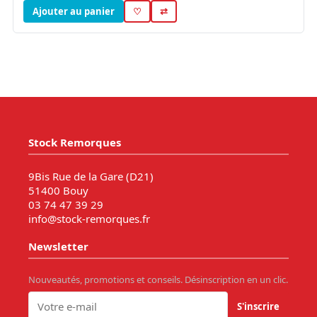
Ajouter au panier
♡
⇄
Stock Remorques
9Bis Rue de la Gare (D21)
51400 Bouy
03 74 47 39 29
info@stock-remorques.fr
Newsletter
Nouveautés, promotions et conseils. Désinscription en un clic.
S'inscrire