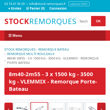
03 74 47 39 29 — info@stock-remorques.fr
session:6551
♥ Envies
🛒 Panier (0)
Connexion
STOCK
REMORQUES
OK
☰ Menu
STOCK REMORQUES
REMORQUE BATEAU
REMORQUE MULTI ROULEAUX
8M40-2M55 - 3 X 1500 KG - 3500 KG - VLEMMIX - REMORQUE
PORTE-BATEAU
8m40-2m55 - 3 x 1500 kg - 3500
kg - VLEMMIX - Remorque Porte-
Bateau
‹
›