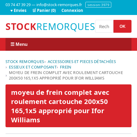
03 74 47 39 29 — info@stock-remorques.fr
session:3979
♥ Envies
🛒 Panier (0)
Connexion
STOCK
REMORQUES
OK
☰ Menu
STOCK REMORQUES
ACCESSOIRES ET PIECES DÉTACHÉES
ESSIEUX ET COMPOSANT
FREIN
MOYEU DE FREIN COMPLET AVEC ROULEMENT CARTOUCHE
200X50 165,1X5 APPROPRIÉ POUR IFOR WILLIAMS
moyeu de frein complet avec
roulement cartouche 200x50
165,1x5 approprié pour Ifor
Williams