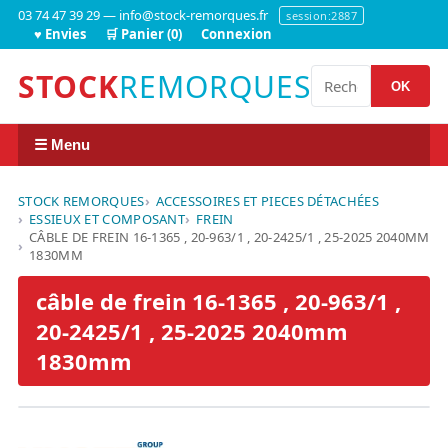
03 74 47 39 29 — info@stock-remorques.fr
session:2887
♥ Envies
🛒 Panier (0)
Connexion
STOCK
REMORQUES
OK
☰ Menu
STOCK REMORQUES
ACCESSOIRES ET PIECES DÉTACHÉES
ESSIEUX ET COMPOSANT
FREIN
CÂBLE DE FREIN 16-1365 , 20-963/1 , 20-2425/1 , 25-2025 2040MM
1830MM
câble de frein 16-1365 , 20-963/1 ,
20-2425/1 , 25-2025 2040mm
1830mm