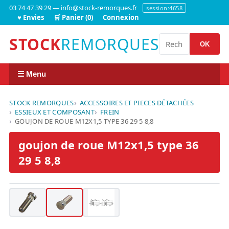
03 74 47 39 29 — info@stock-remorques.fr
session:4658
♥ Envies
🛒 Panier (0)
Connexion
STOCK
REMORQUES
OK
☰ Menu
STOCK REMORQUES
ACCESSOIRES ET PIECES DÉTACHÉES
ESSIEUX ET COMPOSANT
FREIN
GOUJON DE ROUE M12X1,5 TYPE 36 29 5 8,8
goujon de roue M12x1,5 type 36
29 5 8,8