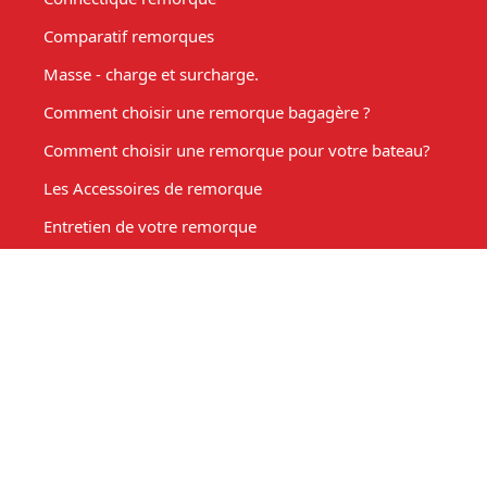
Comparatif remorques
Masse - charge et surcharge.
Comment choisir une remorque bagagère ?
Comment choisir une remorque pour votre bateau?
Les Accessoires de remorque
Entretien de votre remorque
Comment choisir une remorque benne basculante ?
Acheter une remorque moto
Remorque marché, fabrication sur mesure
Mon compte
Espace client