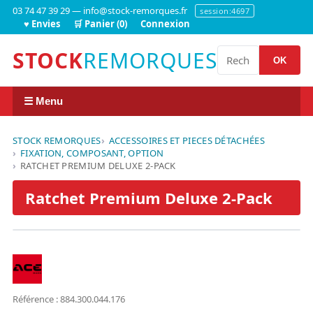
03 74 47 39 29 — info@stock-remorques.fr
session:4697
♥ Envies
🛒 Panier (0)
Connexion
STOCK
REMORQUES
OK
☰ Menu
STOCK REMORQUES
ACCESSOIRES ET PIECES DÉTACHÉES
FIXATION, COMPOSANT, OPTION
RATCHET PREMIUM DELUXE 2-PACK
Ratchet Premium Deluxe 2-Pack
Référence : 884.300.044.176