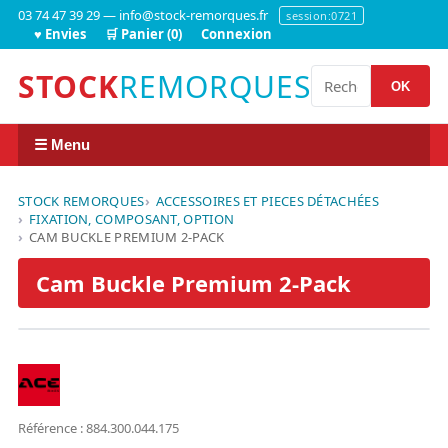
03 74 47 39 29 — info@stock-remorques.fr
session:0721
♥ Envies
🛒 Panier (0)
Connexion
STOCK
REMORQUES
OK
☰ Menu
STOCK REMORQUES
ACCESSOIRES ET PIECES DÉTACHÉES
FIXATION, COMPOSANT, OPTION
CAM BUCKLE PREMIUM 2-PACK
Cam Buckle Premium 2-Pack
Référence : 884.300.044.175