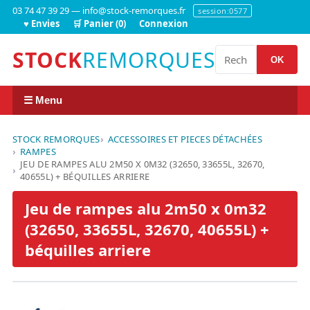
03 74 47 39 29 — info@stock-remorques.fr
session:0577
♥ Envies
🛒 Panier (0)
Connexion
STOCK
REMORQUES
OK
☰ Menu
STOCK REMORQUES
ACCESSOIRES ET PIECES DÉTACHÉES
RAMPES
JEU DE RAMPES ALU 2M50 X 0M32 (32650, 33655L, 32670,
40655L) + BÉQUILLES ARRIERE
Jeu de rampes alu 2m50 x 0m32
(32650, 33655L, 32670, 40655L) +
béquilles arriere