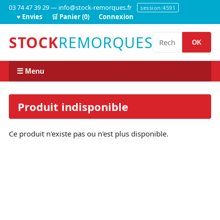
03 74 47 39 29 — info@stock-remorques.fr
session:4591
♥ Envies
🛒 Panier (0)
Connexion
STOCK
REMORQUES
OK
☰ Menu
Produit indisponible
Ce produit n'existe pas ou n'est plus disponible.