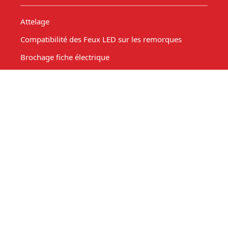
Attelage
Compatibilité des Feux LED sur les remorques
Brochage fiche électrique
Permis Remorque B, B96, BE : Calculateur et
Réglementation
Comment choisir sa remorque ? Guide &
Réglementation
Technique
Connectique remorque
Comparatif remorques
Masse - charge et surcharge.