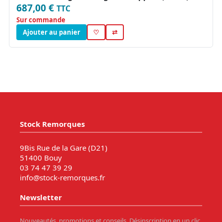
687,00 €
TTC
Sur commande
Ajouter au panier
♡
⇄
Stock Remorques
9Bis Rue de la Gare (D21)
51400 Bouy
03 74 47 39 29
info@stock-remorques.fr
Newsletter
Nouveautés, promotions et conseils. Désinscription en un clic.