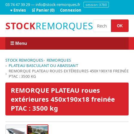
03 74 47 39 29 — info@stock-remorques.fr
session:3780
♥ Envies
🛒 Panier (0)
Connexion
STOCK
REMORQUES
OK
☰ Menu
STOCK REMORQUES
REMORQUES
PLATEAU BASCULANT OU ABAISSANT
REMORQUE PLATEAU ROUES EXTÉRIEURES 450X190X18 FREINÉE
PTAC : 3500 KG
REMORQUE PLATEAU roues
extérieures 450x190x18 freinée
PTAC : 3500 kg