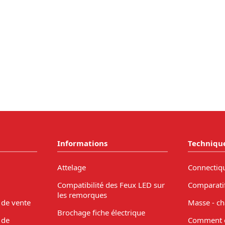
Informations
Techniqu
Attelage
Connectiq
Compatibilité des Feux LED sur
Comparati
les remorques
 de vente
Masse - ch
Brochage fiche électrique
 de
Comment c