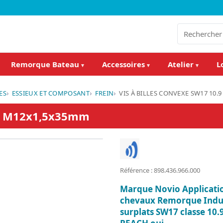
Remorque Bateau
Accessoires
Atelier
L
▾
▾
▾
ES
ESSIEUX ET COMPOSANT
FREIN
VIS À BILLES CONVEXE SW17 10
0.9 M12x1,5x35mm
Référence : 898.436.966.000
Marque Novio Applicat
chevaux Remorque Indust
surplats SW17 classe 1