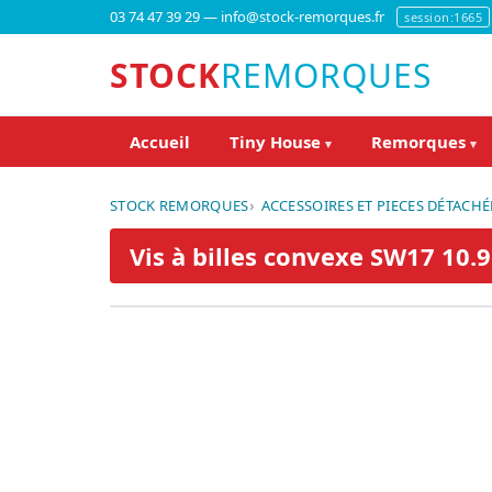
03 74 47 39 29 — info@stock-remorques.fr
session:1665
STOCK
REMORQUES
Accueil
Tiny House
Remorques
▾
▾
STOCK REMORQUES
ACCESSOIRES ET PIECES DÉTACHÉ
Vis à billes convexe SW17 1