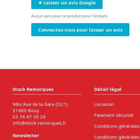
★ Laisser un avis Google
Aucun avis pour ce produit pour l'instant.
Connectez-vous pour laisser un avis
Stock Remorques
Détail légal
9Bis Rue de la Gare (D21)
Livraison
51400 Bouy
Paiement sécurisé
03 74 47 39 29
info@stock-remorques.fr
Conditions générales
Newsletter
Conditions générales