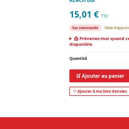
REACH oui
15,01 €
TTC
Délai d'approv
Sur commande
📩 Prévenez-moi quand c
disponible
Quantité
🛒 Ajouter au panier
♡ Ajouter à ma liste d'envies