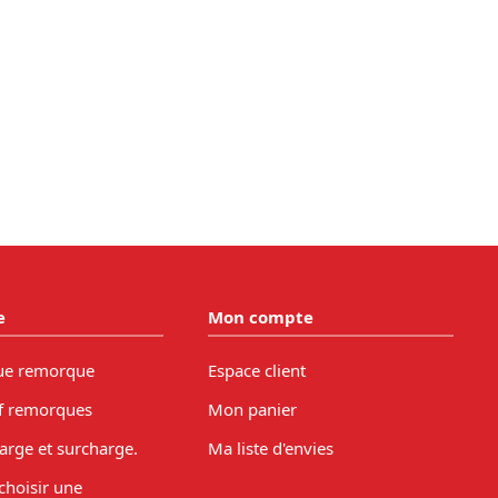
e
Mon compte
ue remorque
Espace client
f remorques
Mon panier
arge et surcharge.
Ma liste d'envies
hoisir une