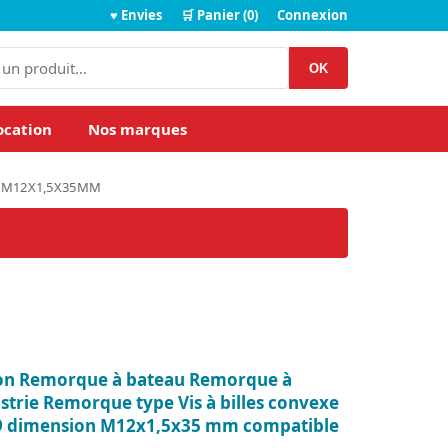
♥ Envies
🛒 Panier (0)
Connexion
OK
ocation
Nos marques
.9 M12X1,5X35MM
ion Remorque à bateau Remorque à
rie Remorque type Vis à billes convexe
0.9 dimension M12x1,5x35 mm compatible