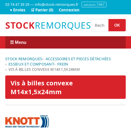
03 74 47 39 29 — info@stock-remorques.fr
session:7997
♥ Envies
🛒 Panier (0)
Connexion
STOCK
REMORQUES
OK
☰ Menu
STOCK REMORQUES
ACCESSOIRES ET PIECES DÉTACHÉES
ESSIEUX ET COMPOSANT
FREIN
VIS À BILLES CONVEXE M14X1,5X24MM
Vis à billes convexe
M14x1,5x24mm