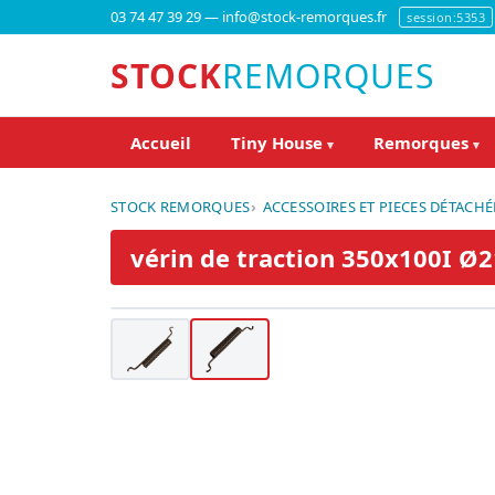
03 74 47 39 29 — info@stock-remorques.fr
session:5353
STOCK
REMORQUES
Accueil
Tiny House
Remorques
▾
▾
STOCK REMORQUES
ACCESSOIRES ET PIECES DÉTACHÉ
vérin de traction 350x100I 