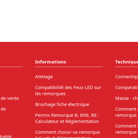
Informations
Techniqu
Attelage
Connectiq
Compatibilité des Feux LED sur
Comparati
les remorques
 de vente
Masse - ch
Brochage fiche électrique
 de
Comment c
Permis Remorque B, B96, BE :
remorque 
Calculateur et Réglementation
Comment c
Comment choisir sa remorque
remorque 
ialité
? Guide & Réglementation