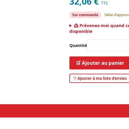
32,06 €
TTC
Délai d'approv
Sur commande
📩 Prévenez-moi quand c
disponible
Quantité
🛒 Ajouter au panier
♡ Ajouter à ma liste d'envies