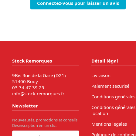
Connectez-vous pour laisser un avis
Stock Remorques
Détail légal
9Bis Rue de la Gare (D21)
Livraison
51400 Bouy
Paiement sécurisé
03 74 47 39 29
info@stock-remorques.fr
Conditions générales
Newsletter
Conditions générales
location
Nouveautés, promotions et conseils.
Mentions légales
Désinscription en un clic.
Politique de confident