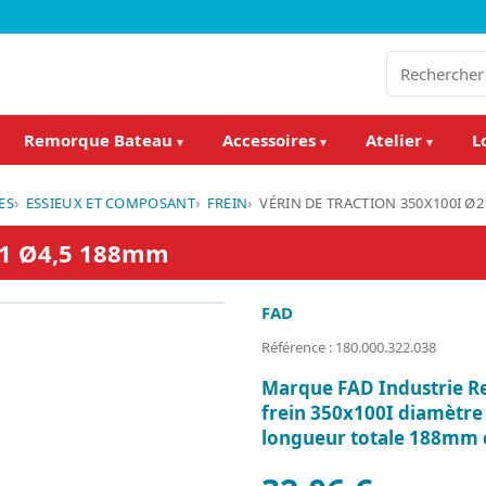
Remorque Bateau
Accessoires
Atelier
L
▾
▾
▾
ES
ESSIEUX ET COMPOSANT
FREIN
VÉRIN DE TRACTION 350X100I Ø
Ø21 Ø4,5 188mm
FAD
Référence : 180.000.322.038
Marque FAD Industrie Re
frein 350x100I diamètre 
longueur totale 188mm 