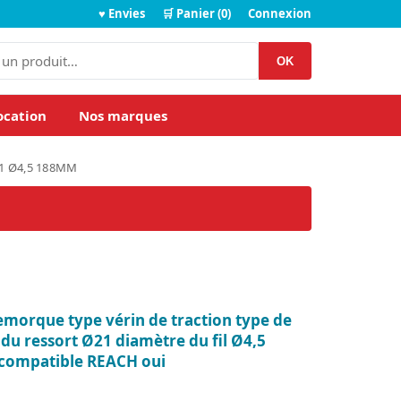
♥ Envies
🛒 Panier (0)
Connexion
OK
ocation
Nos marques
21 Ø4,5 188MM
morque type vérin de traction type de
du ressort Ø21 diamètre du fil Ø4,5
compatible REACH oui