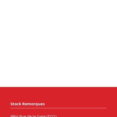
Stock Remorques
9Bis Rue de la Gare (D21)