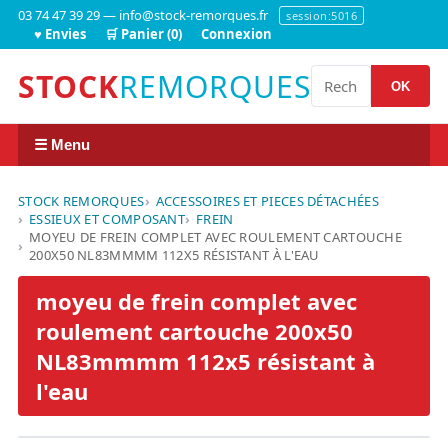
03 74 47 39 29 — info@stock-remorques.fr
session:5016
♥ Envies
🛒 Panier (0)
Connexion
STOCK
REMORQUES
OK
☰ Menu
STOCK REMORQUES
ACCESSOIRES ET PIECES DÉTACHÉES
ESSIEUX ET COMPOSANT
FREIN
MOYEU DE FREIN COMPLET AVEC ROULEMENT CARTOUCHE
200X50 NL83MMMM 112X5 RÉSISTANT À L'EAU
moyeu de frein complet avec
roulement cartouche 200x50
NL83mmmm 112x5 résistant à
l'eau