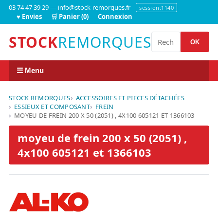
03 74 47 39 29 — info@stock-remorques.fr
session:1140
♥ Envies
🛒 Panier (0)
Connexion
STOCK
REMORQUES
OK
☰ Menu
STOCK REMORQUES
ACCESSOIRES ET PIECES DÉTACHÉES
ESSIEUX ET COMPOSANT
FREIN
MOYEU DE FREIN 200 X 50 (2051) , 4X100 605121 ET 1366103
moyeu de frein 200 x 50 (2051) ,
4x100 605121 et 1366103