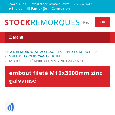
03 74 47 39 29 — info@stock-remorques.fr
session:9247
♥ Envies
🛒 Panier (0)
Connexion
STOCK
REMORQUES
OK
☰ Menu
STOCK REMORQUES
ACCESSOIRES ET PIECES DÉTACHÉES
ESSIEUX ET COMPOSANT
FREIN
EMBOUT FILETÉ M10X3000MM ZINC GALVANISÉ
embout fileté M10x3000mm zinc
galvanisé