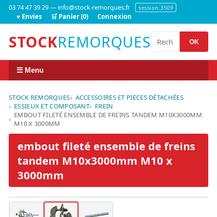
03 74 47 39 29 — info@stock-remorques.fr
session:3509
♥ Envies
🛒 Panier (0)
Connexion
STOCK
REMORQUES
OK
☰ Menu
STOCK REMORQUES
ACCESSOIRES ET PIECES DÉTACHÉES
ESSIEUX ET COMPOSANT
FREIN
EMBOUT FILETÉ ENSEMBLE DE FREINS TANDEM M10X3000MM
M10 X 3000MM
embout fileté ensemble de freins
tandem M10x3000mm M10 x
3000mm