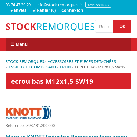
03 74 47 39 29 — info@stock-remorques.fr
session:0667
♥ Envies
🛒 Panier (0)
Connexion
STOCK
REMORQUES
OK
☰ Menu
STOCK REMORQUES
ACCESSOIRES ET PIECES DÉTACHÉES
ESSIEUX ET COMPOSANT
FREIN
ECROU BAS M12X1,5 SW19
ecrou bas M12x1,5 SW19
Référence : 898.131.200.000
Marque KNOTT Industrie Remorque type ecrou