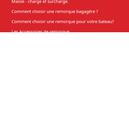
Masse - charge et surcharge.
Comment choisir une remorque bagagère ?
Comment choisir une remorque pour votre bateau?
Les Accessoires de remorque
Entretien de votre remorque
Comment choisir une remorque benne basculante ?
Acheter une remorque moto
Remorque marché, fabrication sur mesure
Mon compte
Espace client
Mon panier
Ma liste d'envies