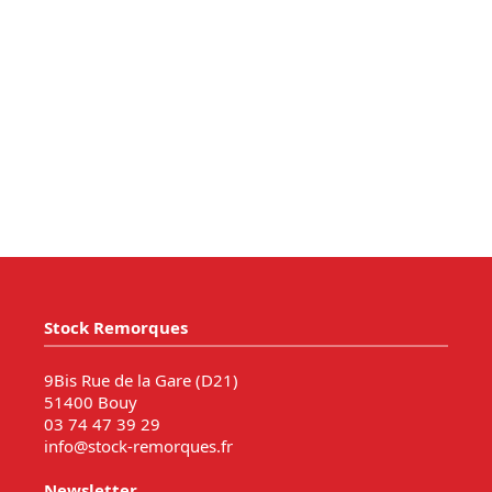
Stock Remorques
9Bis Rue de la Gare (D21)
51400 Bouy
03 74 47 39 29
info@stock-remorques.fr
Newsletter