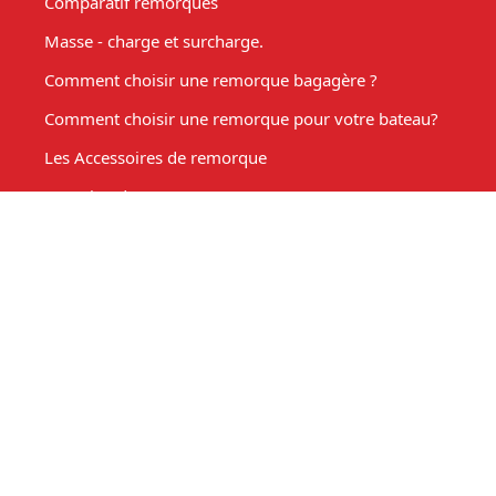
Comparatif remorques
Masse - charge et surcharge.
Comment choisir une remorque bagagère ?
Comment choisir une remorque pour votre bateau?
Les Accessoires de remorque
Entretien de votre remorque
Comment choisir une remorque benne basculante ?
Acheter une remorque moto
Remorque marché, fabrication sur mesure
Mon compte
Espace client
Mon panier