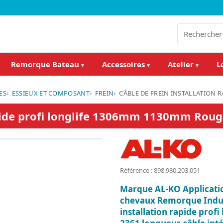
Remorque Bateau
Accessoires
Atelier
L
▾
▾
▾
ES
ESSIEUX ET COMPOSANT
FREIN
CÂBLE DE FREIN INSTALLATION
rapide profi longlife 1306mm 1130mm Rou
Référence : 898.980.203.051
Marque AL-KO Applicat
chevaux Remorque Indus
installation rapide profi 