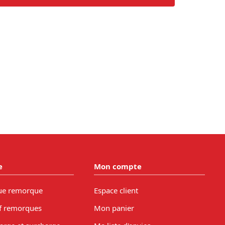
e
Mon compte
ue remorque
Espace client
f remorques
Mon panier