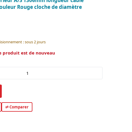
érieur A/S 1306mm longueur câble
ouleur Rouge cloche de diamètre
isionnement : sous 2 jours
e produit est de nouveau
⇄ Comparer