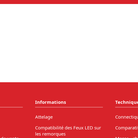
Informations
Techniqu
Attelage
Connectiq
Compatibilité des Feux LED sur
Comparati
les remorques