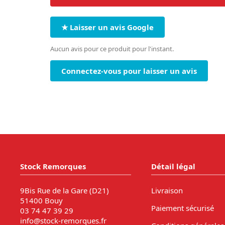
★ Laisser un avis Google
Aucun avis pour ce produit pour l'instant.
Connectez-vous pour laisser un avis
Stock Remorques
Détail légal
9Bis Rue de la Gare (D21)
Livraison
51400 Bouy
Paiement sécurisé
03 74 47 39 29
info@stock-remorques.fr