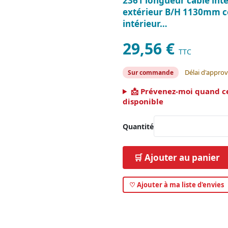
2361 longueur câble int
extérieur B/H 1130mm c
intérieur…
29,56 €
TTC
Délai d'approv
Sur commande
📩 Prévenez-moi quand c
disponible
Quantité
🛒 Ajouter au panier
♡ Ajouter à ma liste d'envies