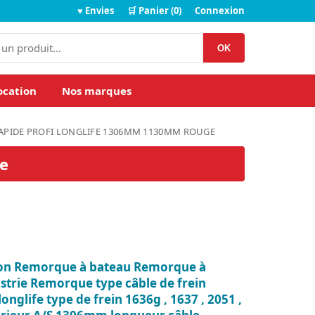
♥ Envies
🛒 Panier (0)
Connexion
OK
ocation
Nos marques
 RAPIDE PROFI LONGLIFE 1306MM 1130MM ROUGE
ge
ion Remorque à bateau Remorque à
trie Remorque type câble de frein
longlife type de frein 1636g , 1637 , 2051 ,