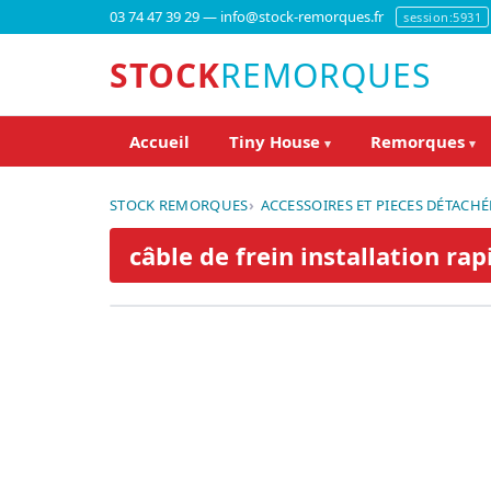
03 74 47 39 29 — info@stock-remorques.fr
session:5931
STOCK
REMORQUES
Accueil
Tiny House
Remorques
▾
▾
STOCK REMORQUES
ACCESSOIRES ET PIECES DÉTACHÉ
câble de frein installation 