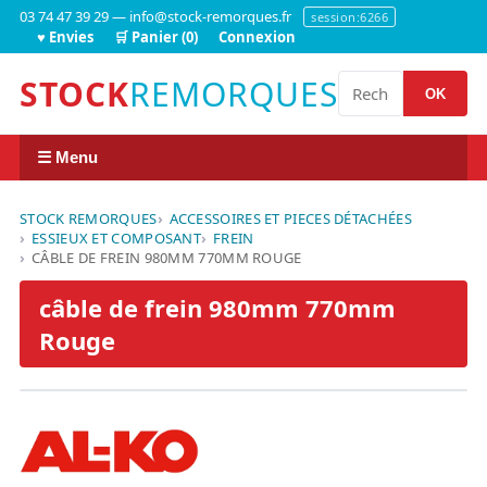
03 74 47 39 29 — info@stock-remorques.fr
session:6266
♥ Envies
🛒 Panier (0)
Connexion
STOCK
REMORQUES
OK
☰ Menu
STOCK REMORQUES
ACCESSOIRES ET PIECES DÉTACHÉES
ESSIEUX ET COMPOSANT
FREIN
CÂBLE DE FREIN 980MM 770MM ROUGE
câble de frein 980mm 770mm
Rouge