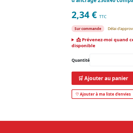
d'ancrage 250x40 compa
2,34 €
TTC
Délai d'approv
Sur commande
📩 Prévenez-moi quand c
disponible
Quantité
🛒 Ajouter au panier
♡ Ajouter à ma liste d'envies