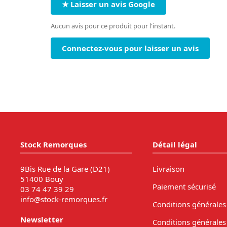
★ Laisser un avis Google
Aucun avis pour ce produit pour l'instant.
Connectez-vous pour laisser un avis
Stock Remorques
Détail légal
9Bis Rue de la Gare (D21)
Livraison
51400 Bouy
Paiement sécurisé
03 74 47 39 29
info@stock-remorques.fr
Conditions générales
Newsletter
Conditions générales