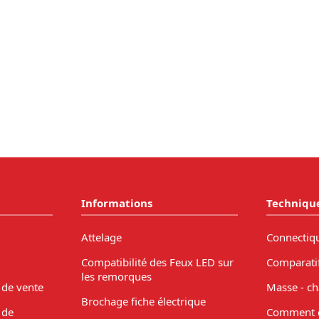
Informations
Techniqu
Attelage
Connectiq
Compatibilité des Feux LED sur
Comparati
les remorques
 de vente
Masse - ch
Brochage fiche électrique
 de
Comment c