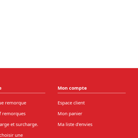
e
Mon compte
ue remorque
Espace client
f remorques
Mon panier
arge et surcharge.
Ma liste d'envies
hoisir une