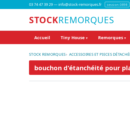
03 74 47 39 29 — info@stock-remorques.fr
session:0898
STOCK
REMORQUES
Accueil
Tiny House
Remorques
▾
▾
STOCK REMORQUES
ACCESSOIRES ET PIECES DÉTACHÉ
bouchon d'étanchéité pour pl