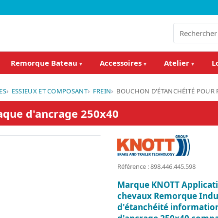
Remorque Bateau
Accessoires
Atelier
L
▾
▾
▾
ES
ESSIEUX ET COMPOSANT
FREIN
BOUCHON D'ÉTANCHÉITÉ POUR 
aque d'ancrage 250x40
Référence : 898.446.445.598
Marque KNOTT Applicat
chevaux Remorque Indu
d'étanchéité informati