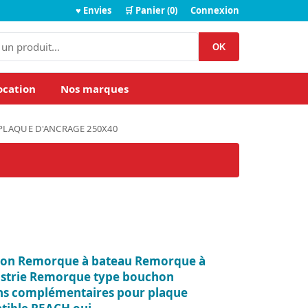
♥ Envies
🛒 Panier (0)
Connexion
OK
ocation
Nos marques
PLAQUE D'ANCRAGE 250X40
ion Remorque à bateau Remorque à
strie Remorque type bouchon
ons complémentaires pour plaque