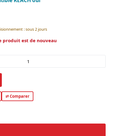
tible REACH oui
isionnement : sous 2 jours
e produit est de nouveau
⇄ Comparer