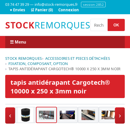
03 74 47 39 29 — info@stock-remorques.fr
session:2852
♥ Envies
🛒 Panier (0)
Connexion
STOCK
REMORQUES
OK
☰ Menu
STOCK REMORQUES
ACCESSOIRES ET PIECES DÉTACHÉES
FIXATION, COMPOSANT, OPTION
TAPIS ANTIDÉRAPANT CARGOTECH® 10000 X 250 X 3MM NOIR
tapis antidérapant Cargotech®
10000 x 250 x 3mm noir
‹
›