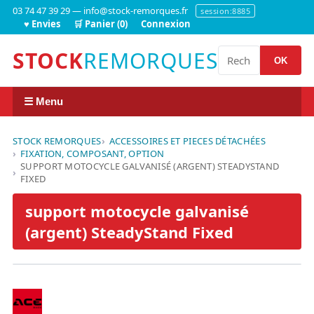
03 74 47 39 29 — info@stock-remorques.fr
session:8885
♥ Envies
🛒 Panier (0)
Connexion
STOCK
REMORQUES
OK
☰ Menu
STOCK REMORQUES
ACCESSOIRES ET PIECES DÉTACHÉES
FIXATION, COMPOSANT, OPTION
SUPPORT MOTOCYCLE GALVANISÉ (ARGENT) STEADYSTAND
FIXED
support motocycle galvanisé
(argent) SteadyStand Fixed