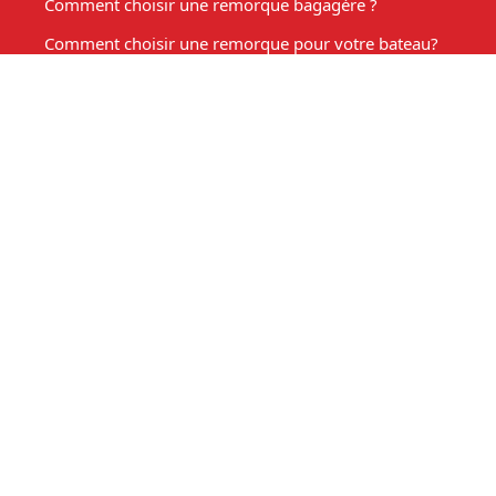
Comment choisir une remorque bagagère ?
Comment choisir une remorque pour votre bateau?
Les Accessoires de remorque
Entretien de votre remorque
Comment choisir une remorque benne basculante ?
Acheter une remorque moto
Remorque marché, fabrication sur mesure
Mon compte
Espace client
Mon panier
Ma liste d'envies