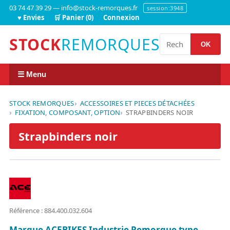
03 74 47 39 29 — info@stock-remorques.fr
session:3948
♥ Envies
🛒 Panier (0)
Connexion
STOCK
REMORQUES
OK
☰ Menu
STOCK REMORQUES
ACCESSOIRES ET PIECES DÉTACHÉES
FIXATION, COMPOSANT, OPTION
STRAPBINDERS NOIR
Strapbinders noir
Référence : 884.400.032.604
Marque ACEBIKES Industrie Remorque type