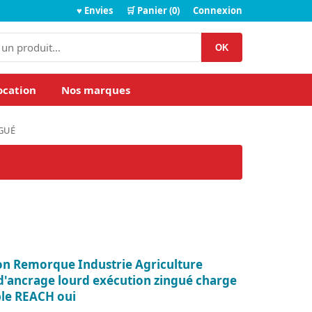
♥ Envies
🛒 Panier (0)
Connexion
OK
ocation
Nos marques
GUÉ
on Remorque Industrie Agriculture
'ancrage lourd exécution zingué charge
le REACH oui