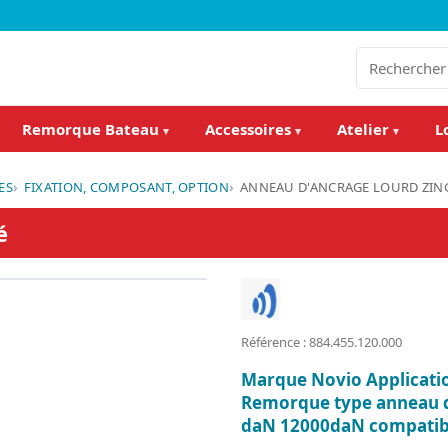
Remorque Bateau
Accessoires
Atelier
L
▾
▾
▾
ES
FIXATION, COMPOSANT, OPTION
ANNEAU D'ANCRAGE LOURD ZIN
é
Référence : 884.455.120.000
Marque Novio Applicati
Remorque type anneau d
daN 12000daN compatib