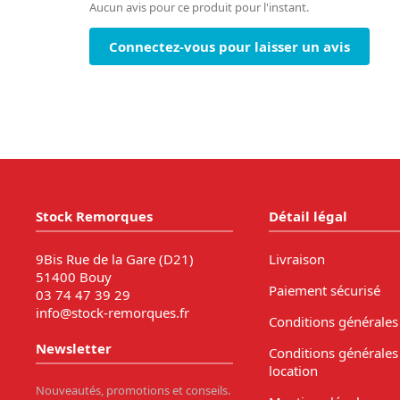
Aucun avis pour ce produit pour l'instant.
Connectez-vous pour laisser un avis
Stock Remorques
Détail légal
9Bis Rue de la Gare (D21)
Livraison
51400 Bouy
Paiement sécurisé
03 74 47 39 29
info@stock-remorques.fr
Conditions générales
Newsletter
Conditions générales
location
Nouveautés, promotions et conseils.