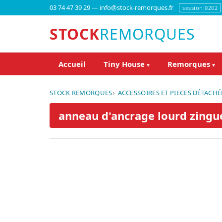
03 74 47 39 29 — info@stock-remorques.fr
session:0202
STOCK
REMORQUES
Accueil
Tiny House
Remorques
▾
▾
STOCK REMORQUES
ACCESSOIRES ET PIECES DÉTACHÉ
anneau d'ancrage lourd zingu