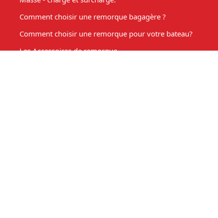
Comment choisir une remorque bagagère ?
Comment choisir une remorque pour votre bateau?
Les Accessoires de remorque
Entretien de votre remorque
Comment choisir une remorque benne basculante ?
Acheter une remorque moto
Remorque marché, fabrication sur mesure
Mon compte
Espace client
Mon panier
Ma liste d'envies