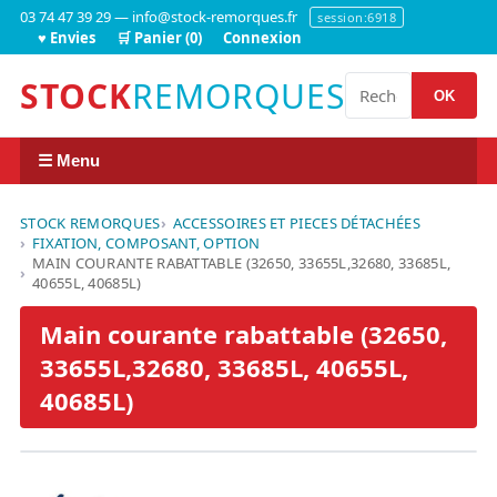
03 74 47 39 29 — info@stock-remorques.fr
session:6918
♥ Envies
🛒 Panier (0)
Connexion
STOCK
REMORQUES
OK
☰ Menu
STOCK REMORQUES
ACCESSOIRES ET PIECES DÉTACHÉES
FIXATION, COMPOSANT, OPTION
MAIN COURANTE RABATTABLE (32650, 33655L,32680, 33685L,
40655L, 40685L)
Main courante rabattable (32650,
33655L,32680, 33685L, 40655L,
40685L)