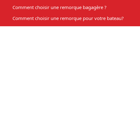
Comment choisir une remorque bagagère ?
Comment choisir une remorque pour votre bateau?
Les Accessoires de remorque
Entretien de votre remorque
Comment choisir une remorque benne basculante ?
Acheter une remorque moto
Remorque marché, fabrication sur mesure
Mon compte
Espace client
Mon panier
Ma liste d'envies