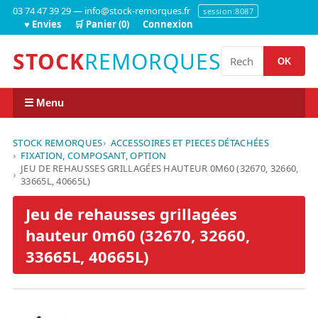
03 74 47 39 29 — info@stock-remorques.fr
session:8087
♥ Envies
🛒 Panier (0)
Connexion
STOCK
REMORQUES
OK
☰ Menu
STOCK REMORQUES
ACCESSOIRES ET PIECES DÉTACHÉES
FIXATION, COMPOSANT, OPTION
JEU DE REHAUSSES GRILLAGÉES HAUTEUR 0M60 (32670, 32660,
33665L, 40665L)
Jeu de rehausses grillagées
hauteur 0m60 (32670, 32660,
33665L, 40665L)