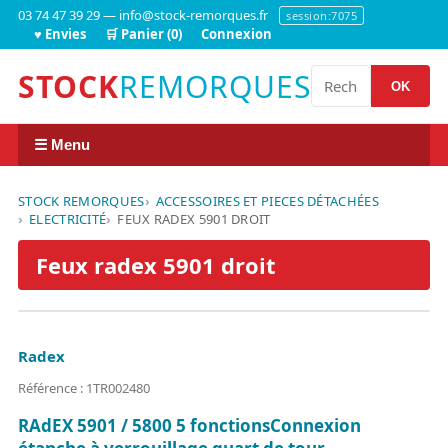
03 74 47 39 29 — info@stock-remorques.fr
session:7075
♥ Envies
🛒 Panier (0)
Connexion
STOCK
REMORQUES
OK
☰ Menu
STOCK REMORQUES
ACCESSOIRES ET PIECES DÉTACHÉES
ELECTRICITÉ
FEUX RADEX 5901 DROIT
Feux radex 5901 droit
Radex
Référence : 1TR002480
RAdEX 5901 / 5800 5 fonctionsConnexion