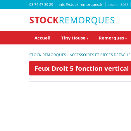
03 74 47 39 29 — info@stock-remorques.fr
session:8076
STOCK
REMORQUES
Accueil
Tiny House
Remorques
▾
▾
STOCK REMORQUES
ACCESSOIRES ET PIECES DÉTACHÉ
Feux Droit 5 fonction vertical