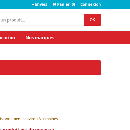
♥ Envies
🛒 Panier (0)
Connexion
OK
ocation
Nos marques
visionnement : environ 8 semaines
e produit est de nouveau