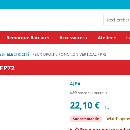
Remorque Bateau
Accessoires
Atelier
L
▾
▾
▾
ES
ELECTRICITÉ
FEUX DROIT 5 FONCTION VERTICAL FP72
 FP72
AJBA
Référence : 1TR000536
22,10 €
TTC
Délai d'appro
Sur commande
📩 Prévenez-moi quand c