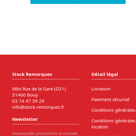
Stock Remorques
Détail légal
9Bis Rue de la Gare (D21)
Livraison
51400 Bouy
Paiement sécurisé
03 74 47 39 29
info@stock-remorques.fr
Conditions générales
Newsletter
Conditions générales
location
Nouveautés, promotions et conseils.