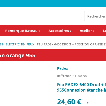
Remorque Bateau
Accessoires
Atelier
L
▾
▾
▾
ES
ELECTRICITÉ
FEUX
FEU RADEX 6400 DROIT + POSITION ORANGE 9
ion orange 955
Radex
Référence : 1TR003982
Feu RADEX 6400 Droit + 
955Connexion étanche à 
24,60 €
TTC