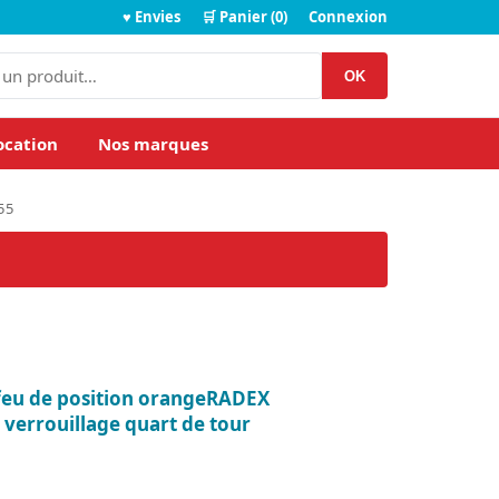
♥ Envies
🛒 Panier (0)
Connexion
OK
ocation
Nos marques
55
feu de position orangeRADEX
verrouillage quart de tour