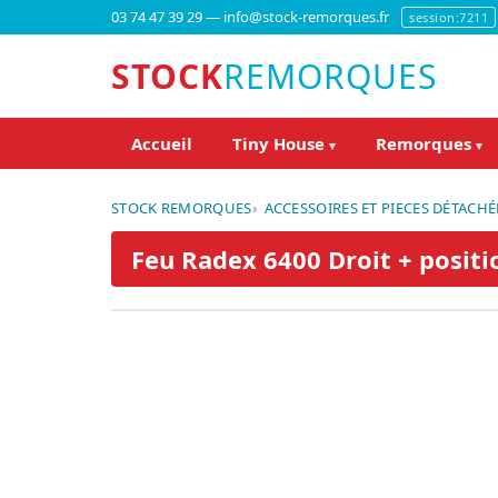
03 74 47 39 29 — info@stock-remorques.fr
session:7211
STOCK
REMORQUES
Accueil
Tiny House
Remorques
▾
▾
STOCK REMORQUES
ACCESSOIRES ET PIECES DÉTACHÉ
Feu Radex 6400 Droit + posit