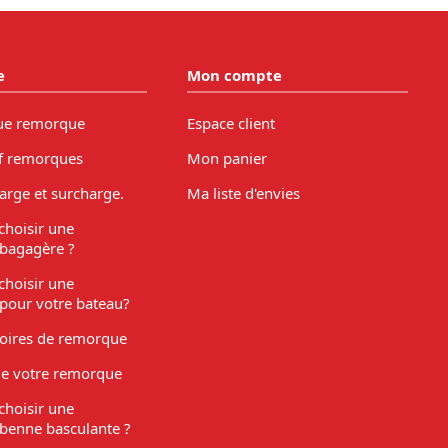
e
Mon compte
ue remorque
Espace client
f remorques
Mon panier
arge et surcharge.
Ma liste d'envies
hoisir une
bagagère ?
hoisir une
pour votre bateau?
soires de remorque
de votre remorque
hoisir une
benne basculante ?