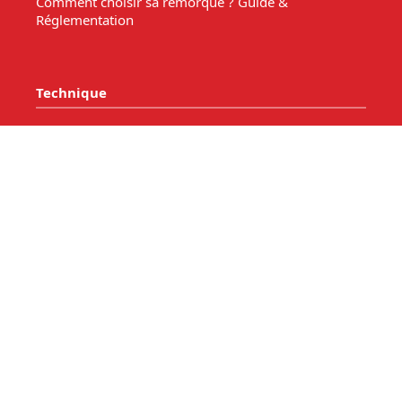
Comment choisir sa remorque ? Guide &
Réglementation
Technique
Connectique remorque
Comparatif remorques
Masse - charge et surcharge.
Comment choisir une remorque bagagère ?
Comment choisir une remorque pour votre bateau?
Les Accessoires de remorque
Entretien de votre remorque
Comment choisir une remorque benne basculante ?
Acheter une remorque moto