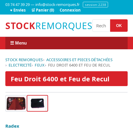
03 74 47 39 29 — info@stock-remorques.fr
session:2238
♥ Envies
🛒 Panier (0)
Connexion
STOCK
REMORQUES
OK
☰ Menu
STOCK REMORQUES
ACCESSOIRES ET PIECES DÉTACHÉES
ELECTRICITÉ
FEUX
FEU DROIT 6400 ET FEU DE RECUL
Feu Droit 6400 et Feu de Recul
Radex