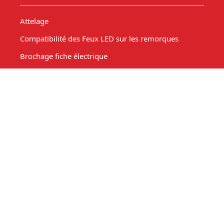
Attelage
Compatibilité des Feux LED sur les remorques
Brochage fiche électrique
Permis Remorque B, B96, BE : Calculateur et
Réglementation
Comment choisir sa remorque ? Guide &
Réglementation
Technique
Connectique remorque
Comparatif remorques
Masse - charge et surcharge.