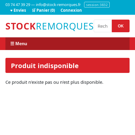
03 74 47 39 29 — info@stock-remorques.fr
session:3832
♥ Envies
🛒 Panier (0)
Connexion
STOCK
REMORQUES
OK
☰ Menu
Produit indisponible
Ce produit n'existe pas ou n'est plus disponible.