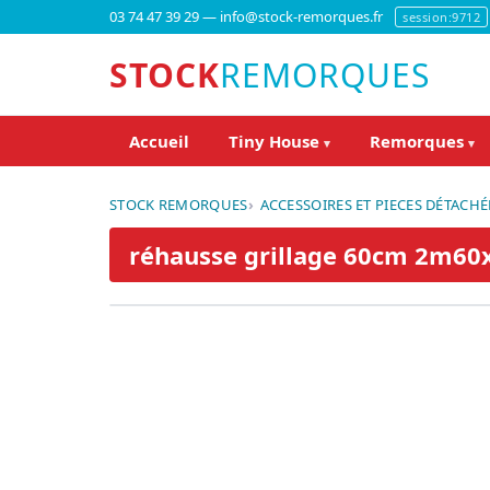
03 74 47 39 29 — info@stock-remorques.fr
session:9712
STOCK
REMORQUES
Accueil
Tiny House
Remorques
▾
▾
STOCK REMORQUES
ACCESSOIRES ET PIECES DÉTACHÉ
réhausse grillage 60cm 2m6