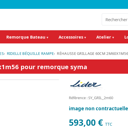
Remorque Bateau
Accessoires
Atelier
L
▾
▾
▾
ES
RIDELLE BÉQUILLE RAMPE
RÉHAUSSE GRILLAGE 60CM 2M60X1M5
0x1m56 pour remorque syma
Référence : SY_GRIL_2m60
image non contractuelle
593,00 €
TTC