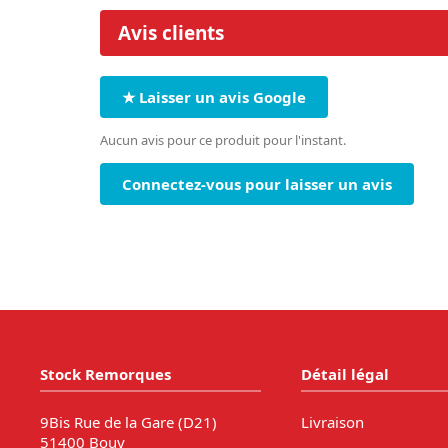
Avis clients
★ Laisser un avis Google
Aucun avis pour ce produit pour l'instant.
Connectez-vous pour laisser un avis
Stock Remorques
Détail légal
9Bis Rue de la Gare (D21)
Livraison
51400 Bouy