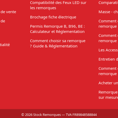
Compatibilité des Feux LED sur
Comparati
les remorques
 de vente
Masse - ch
Brochage fiche électrique
 de
Comment c
Permis Remorque B, B96, BE :
remorque 
Calculateur et Réglementation
Comment c
Comment choisir sa remorque
remorque 
ialité
? Guide & Réglementation
Les Acces
Entretien 
Comment c
remorque 
Acheter u
Remorque 
sur mesur
© 2026 Stock Remorques — TVA FR89848588844