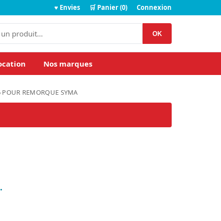
♥ Envies
🛒 Panier (0)
Connexion
OK
ocation
Nos marques
6 POUR REMORQUE SYMA
.