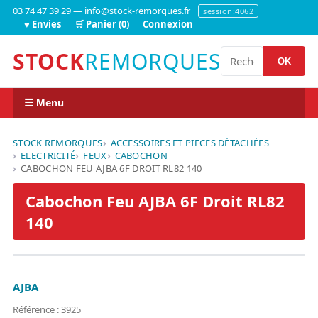
03 74 47 39 29 — info@stock-remorques.fr
session:4062
♥ Envies
🛒 Panier (0)
Connexion
STOCK
REMORQUES
OK
☰ Menu
STOCK REMORQUES
ACCESSOIRES ET PIECES DÉTACHÉES
ELECTRICITÉ
FEUX
CABOCHON
CABOCHON FEU AJBA 6F DROIT RL82 140
Cabochon Feu AJBA 6F Droit RL82
140
AJBA
Référence : 3925